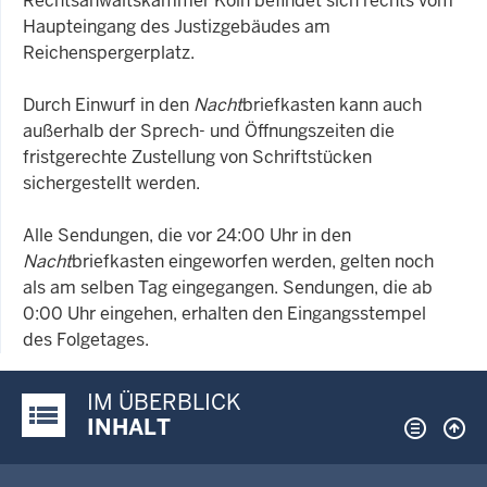
Rechtsanwaltskammer Köln befindet sich rechts vom
Haupteingang des Justizgebäudes am
Reichenspergerplatz.
Durch Einwurf in den
Nacht
briefkasten kann auch
außerhalb der Sprech- und Öffnungszeiten die
fristgerechte Zustellung von Schriftstücken
sichergestellt werden.
Alle Sendungen, die vor 24:00 Uhr in den
Nacht
briefkasten eingeworfen werden, gelten noch
als am selben Tag eingegangen. Sendungen, die ab
0:00 Uhr eingehen, erhalten den Eingangsstempel
des Folgetages.
IM ÜBERBLICK
Justiz-Portal im Überblick:
INHALT