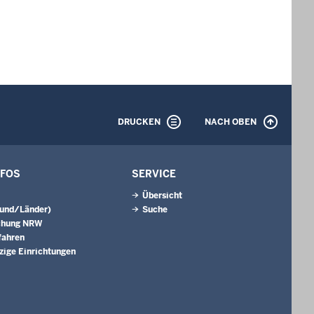
DRUCKEN
NACH OBEN
NFOS
SERVICE
Übersicht
Bund/Länder)
Suche
chung NRW
fahren
ige Einrichtungen