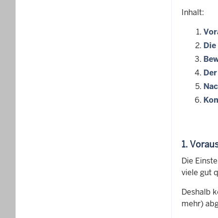
Inhalt:
Vor
Die
Bew
Der
Nac
Kon
1. Vorau
Die Einste
viele gut
Deshalb k
mehr) abg