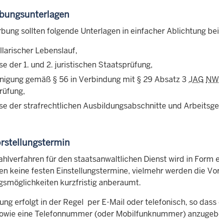
rbungsunterlagen
bung sollten folgende Unterlagen in einfacher Ablichtung be
llarischer Lebenslauf,
e der 1. und 2. juristischen Staatsprüfung,
inigung gemäß
§
56 in Verbindung mit
§
29 Absatz 3
JAG
NW
rüfung,
se der strafrechtlichen Ausbildungsabschnitte und Arbeitsg
orstellungstermin
hlverfahren für den staatsanwaltlichen Dienst wird in Form e
en keine festen Einstellungstermine, vielmehr werden die Vo
ngsmöglichkeiten kurzfristig anberaumt.
ung erfolgt in der Regel per E-Mail oder telefonisch, so dass
owie eine Telefonnummer (oder Mobilfunknummer) anzugebe