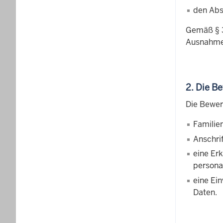
den Abs
Gemäß
§
Ausnahmen
2. Die B
Die Bewer
Familie
Anschri
eine Er
persona
eine Ei
Daten.