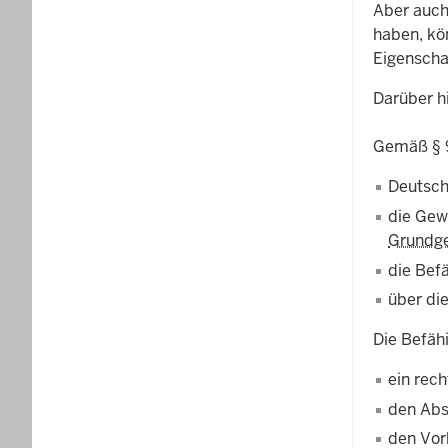
Aber auch
haben, kö
Eigenscha
Darüber h
Gemäß
§
Deutsch
die Gewä
Grundg
die Bef
über die
Die Befäh
ein rec
den Abs
den Vor