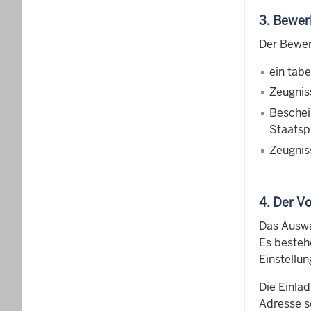
3. Bewe
Der Bewer
ein tabe
Zeugniss
Besche
Staatsp
Zeugnis
4. Der V
Das Auswa
Es besteh
Einstellu
Die Einlad
Adresse s