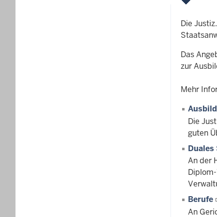
Die Justiz.
Staatsanwa
Das Angebo
zur Ausbi
Mehr Info
Ausbil
Die Jus
guten Ü
Duales
An der 
Diplom-
Verwalt
Berufe
An Geri