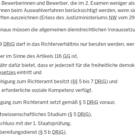
 Bewerberinnen und Bewerber, die im 2. Examen weniger als 
nnen beim Auswahlverfahren berücksichtigt werden, wenn sie
ften auszeichnen (Erlass des Justizministeriums
NW
vom 29.
inaus müssen die allgemeinen dienstrechtlichen Vorausset
9
DRiG
darf in das Richterverhältnis nur berufen werden, wer
er im Sinne des Artikels 116
GG
ist,
hr dafür bietet, dass er jederzeit für die freiheitliche de
esetzes
eintritt und
ähigung zum Richteramt besitzt (
§§
5 bis 7
DRiG
) und
 erforderliche soziale Kompetenz verfügt.
igung zum Richteramt setzt gemäß
§
5
DRiG
voraus:
htswissenschaftliches Studium (
§
5
DRiG
),
chluss mit der 1. Staatsprüfung,
bereitungsdienst (
§
5 b
DRiG
),